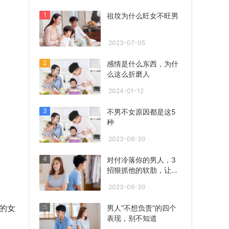
1
祖坟为什么旺女不旺男
2023-07-05
2
感情是什么东西，为什
么这么折磨人
2024-01-12
3
不男不女原因都是这5
种
2023-06-30
4
对付冷落你的男人，3
招狠抓他的软肋，让他
心急联系你！
2023-06-30
5
的女
男人“不想负责”的四个
表现，别不知道