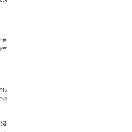
护自
业而
大佬
持和
记爱