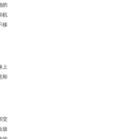
她的
和机
不移
身上
意和
和交
会放
敌的