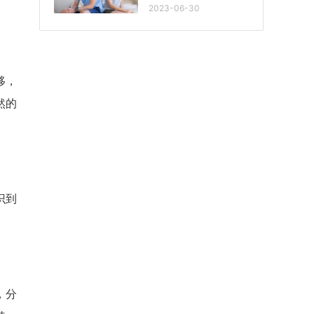
2023-06-30
移，
然的
识到
，分