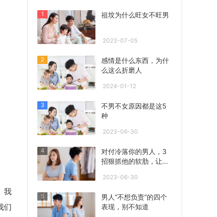
1
祖坟为什么旺女不旺男
2023-07-05
2
感情是什么东西，为什
么这么折磨人
2024-01-12
3
不男不女原因都是这5
种
2023-06-30
4
对付冷落你的男人，3
招狠抓他的软肋，让他
心急联系你！
2023-06-30
。我
5
男人“不想负责”的四个
我们
表现，别不知道