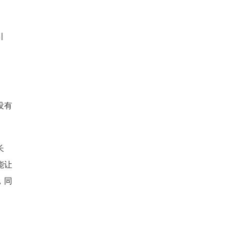
引
没有
长
能让
，同