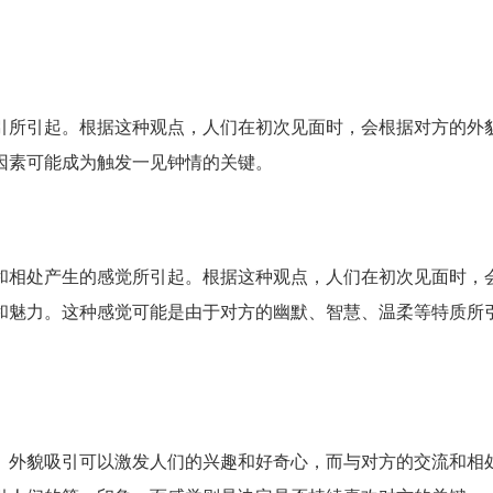
引所引起。根据这种观点，人们在初次见面时，会根据对方的外
因素可能成为触发一见钟情的关键。
和相处产生的感觉所引起。根据这种观点，人们在初次见面时，
和魅力。这种感觉可能是由于对方的幽默、智慧、温柔等特质所
。外貌吸引可以激发人们的兴趣和好奇心，而与对方的交流和相