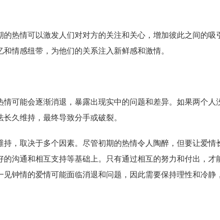
期的热情可以激发人们对对方的关注和关心，增加彼此之间的吸
忆和情感纽带，为他们的关系注入新鲜感和激情。
热情可能会逐渐消退，暴露出现实中的问题和差异。如果两个人
法长久维持，最终导致分手或破裂。
维持，取决于多个因素。尽管初期的热情令人陶醉，但要让爱情
好的沟通和相互支持等基础上。只有通过相互的努力和付出，才
一见钟情的爱情可能面临消退和问题，因此需要保持理性和冷静