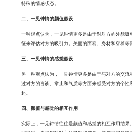
特殊的情感状态。
二、一见钟情的颜值假设
一种观点认为，一见钟情更多是由于对对方的外貌吸
征来评估对方的吸引力。美丽的面容、身材和穿着等
三、一见钟情的感觉假设
另一种观点认为，一见钟情更多是由于与对方的交流
过对方的言谈、举止和气质等方面来感受对方的个性
起。
四、颜值与感觉的相互作用
实际上，一见钟情往往是颜值和感觉的相互作用结果