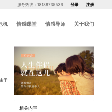
服务热线：18188735536
登录
注册
危机
情感课堂
情感导师
关于我们
由于
。
相关内容