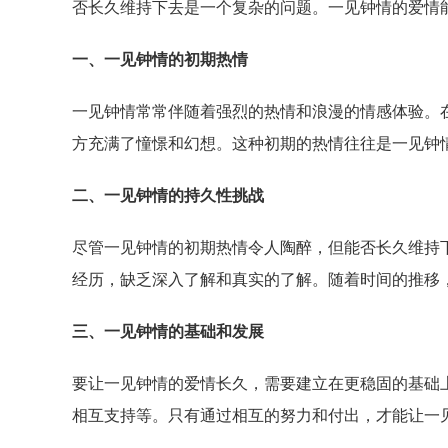
否长久维持下去是一个复杂的问题。一见钟情的爱情
一、一见钟情的初期热情
一见钟情常常伴随着强烈的热情和浪漫的情感体验。
方充满了憧憬和幻想。这种初期的热情往往是一见钟
二、一见钟情的持久性挑战
尽管一见钟情的初期热情令人陶醉，但能否长久维持
经历，缺乏深入了解和真实的了解。随着时间的推移
三、一见钟情的基础和发展
要让一见钟情的爱情长久，需要建立在更稳固的基础
相互支持等。只有通过相互的努力和付出，才能让一