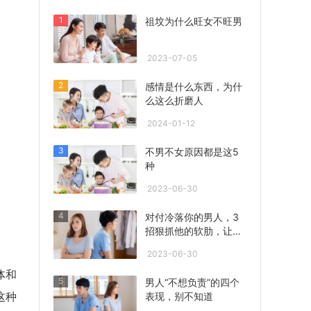
1
祖坟为什么旺女不旺男
2023-07-05
2
感情是什么东西，为什
么这么折磨人
2024-01-12
3
不男不女原因都是这5
种
2023-06-30
4
对付冷落你的男人，3
招狠抓他的软肋，让他
心急联系你！
2023-06-30
体和
5
男人“不想负责”的四个
这种
表现，别不知道