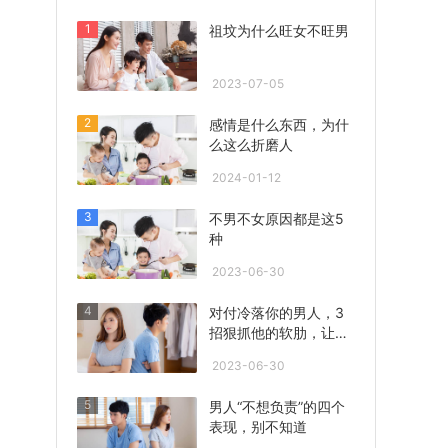
1
祖坟为什么旺女不旺男
2023-07-05
2
感情是什么东西，为什
么这么折磨人
2024-01-12
3
不男不女原因都是这5
种
2023-06-30
4
对付冷落你的男人，3
招狠抓他的软肋，让他
心急联系你！
2023-06-30
5
男人“不想负责”的四个
表现，别不知道