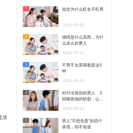
1
祖坟为什么旺女不旺男
2023-07-05
2
感情是什么东西，为什
么这么折磨人
2024-01-12
3
不男不女原因都是这5
种
2023-06-30
4
对付冷落你的男人，3
招狠抓他的软肋，让他
心急联系你！
2023-06-30
是清
5
男人“不想负责”的四个
表现，别不知道