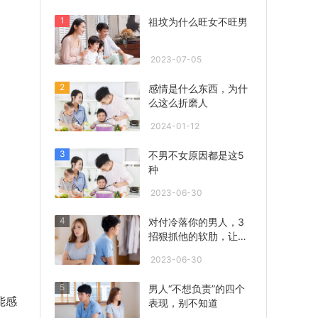
1
祖坟为什么旺女不旺男
2023-07-05
2
感情是什么东西，为什
么这么折磨人
2024-01-12
3
不男不女原因都是这5
种
2023-06-30
4
对付冷落你的男人，3
招狠抓他的软肋，让他
心急联系你！
2023-06-30
5
男人“不想负责”的四个
能感
表现，别不知道