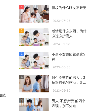
1
祖坟为什么旺女不旺男
2023-07-05
2
感情是什么东西，为什
么这么折磨人
2024-01-12
3
不男不女原因都是这5
种
2023-06-30
4
对付冷落你的男人，3
招狠抓他的软肋，让他
心急联系你！
2023-06-30
和感
5
男人“不想负责”的四个
表现，别不知道