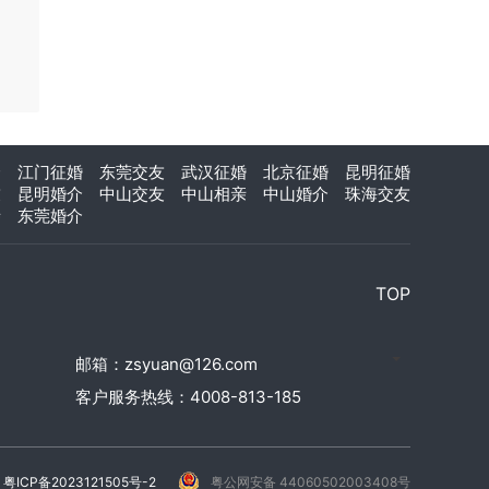
介
江门征婚
东莞交友
武汉征婚
北京征婚
昆明征婚
友
昆明婚介
中山交友
中山相亲
中山婚介
珠海交友
亲
东莞婚介
TOP
邮箱：zsyuan@126.com
客户服务热线：4008-813-185
粤ICP备2023121505号-2
粤公网安备 44060502003408号