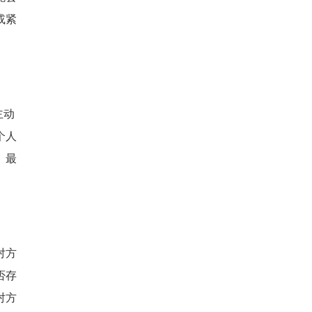
或紧
主动
个人
。最
对方
否存
对方