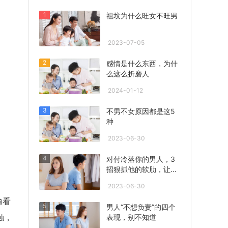
1
祖坟为什么旺女不旺男
2023-07-05
2
感情是什么东西，为什
么这么折磨人
2024-01-12
3
不男不女原因都是这5
种
2023-06-30
4
对付冷落你的男人，3
招狠抓他的软肋，让他
心急联系你！
2023-06-30
偷看
5
男人“不想负责”的四个
触，
表现，别不知道