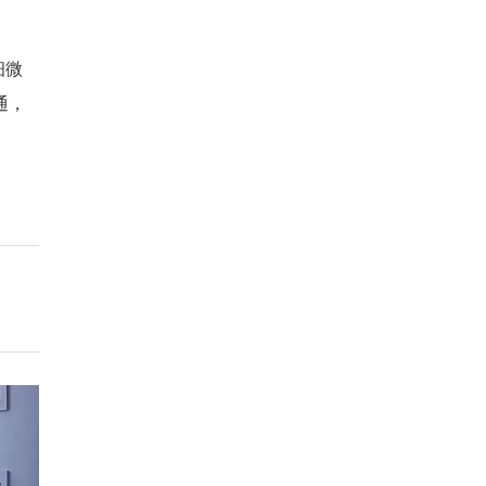
细微
通，