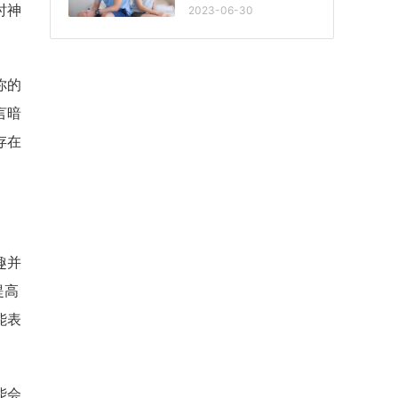
时神
2023-06-30
你的
言暗
存在
趣并
提高
能表
能会