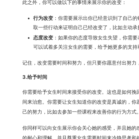
此之外，你可以做以下的事情来展示你的改变：
行为改变
：你需要展示出你已经意识到了自己的
取一些行动来证明自己已经改变了，比如主动承
态度改变
：如果你的态度导致女生失望，你需要
可以试着多关注女生的需要，给予她更多的支持
记住，改变需要时间和努力，但只要你愿意付出努力
3.给予时间
你需要给予女生时间来接受你的改变。这也是如何挽
间来治愈。你需要让女生知道你的改变是真诚的，你
己的努力，比如去参加一些课程来改善你的行为方式
你同样可以向女生展示你会关心她的感受，并且她的
的耐心和理解，并且尊重女生需要时间来冷静思考和