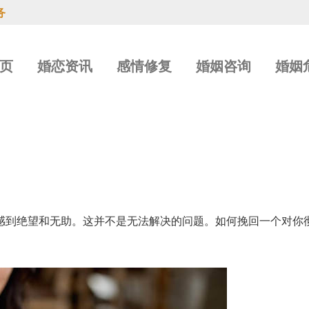
务
页
婚恋资讯
感情修复
婚姻咨询
婚姻
感到绝望和无助。这并不是无法解决的问题。如何挽回一个对你