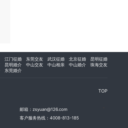
介
江门征婚
东莞交友
武汉征婚
北京征婚
昆明征婚
友
昆明婚介
中山交友
中山相亲
中山婚介
珠海交友
亲
东莞婚介
TOP
邮箱：zsyuan@126.com
客户服务热线：4008-813-185