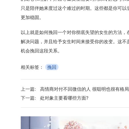
只是陪伴她来度过这个难过的时期。这些都是你可以
更加稳固。
以上就是如何挽回一个对你彻底失望的女生的方法，
解决问题，并且给予女生时间来接受你的改变。这不
机会挽回这段关系。
相关标签：
挽回
上一篇:
高情商对付不回微信的人 很聪明也很有格局
下一篇:
处对象主要看哪些方面?