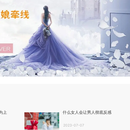
为上
什么女人会让男人彻底反感
2023-07-07