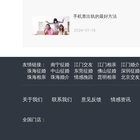
手机查出轨的最好方法
2024-01-18
友情链接：
南宁征婚
江门交友
江门相亲
江门婚介
珠海征婚
中山征婚
东莞征婚
佛山征婚
深圳征婚
珠海相亲
珠海婚介
情感挽回
昆明相亲
北京交友
关于我们
联系我们
意见反馈
情感资讯
全国门店：