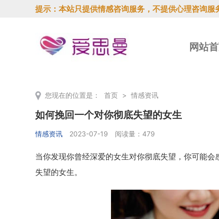
提示：本站只提供情感咨询服务，不提供心理咨询服
网站首
您现在的位置是：
首页
>
情感资讯
如何挽回一个对你彻底失望的女生
情感资讯
2023-07-19
阅读量：479
当你发现你曾经深爱的女生对你彻底失望，你可能会
失望的女生。