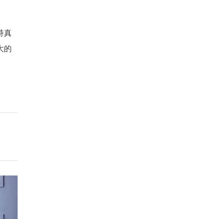
持真
大的