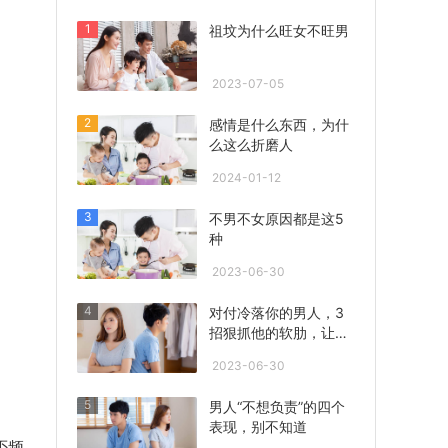
1
祖坟为什么旺女不旺男
2023-07-05
2
感情是什么东西，为什
么这么折磨人
2024-01-12
3
不男不女原因都是这5
种
2023-06-30
4
对付冷落你的男人，3
招狠抓他的软肋，让他
心急联系你！
2023-06-30
5
男人“不想负责”的四个
表现，别不知道
否频