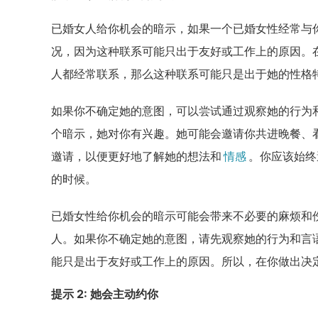
已婚女人给你机会的暗示，如果一个已婚女性经常与
况，因为这种联系可能只出于友好或工作上的原因。
人都经常联系，那么这种联系可能只是出于她的性格
如果你不确定她的意图，可以尝试通过观察她的行为
个暗示，她对你有兴趣。她可能会邀请你共进晚餐、
邀请，以便更好地了解她的想法和
情感
。你应该始终
的时候。
已婚女性给你机会的暗示可能会带来不必要的麻烦和
人。如果你不确定她的意图，请先观察她的行为和言
能只是出于友好或工作上的原因。所以，在你做出决
提示 2: 她会主动约你