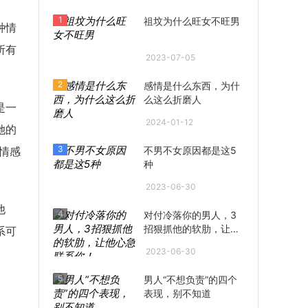
1
祖坟为什么旺女不旺男
种情
所有
2023-07-05
2
感情是什么东西，为什
么这么折磨人
是一
2024-01-12
她的
3
不男不女原因都是这5
情感
种
2023-06-30
他
4
对付冷落你的男人，3
招狠抓他的软肋，让他
系可
心急联系你！
2023-06-30
5
男人“不想负责”的四个
表现，别不知道