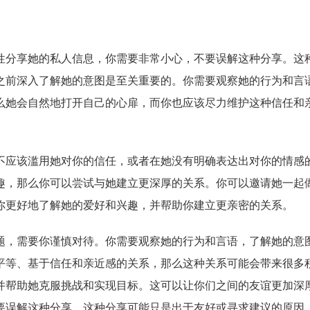
性分享她的私人信息，你需要非常小心，不要误解这种分享。这
之前深入了解她的意图是至关重要的。你需要观察她的行为和言
么她会自然地打开自己的心扉，而你也应该尽力维护这种信任和
不应该滥用她对你的信任，或者在她没有明确表达出对你的情感
趣，那么你可以尝试与她建立更深厚的关系。你可以邀请她一起
你更好地了解她的爱好和兴趣，并帮助你建立更亲密的关系。
题，需要你谨慎对待。你需要观察她的行为和言语，了解她的意
平等、基于信任和亲近感的关系，那么这种关系可能会带来很多
并帮助她克服挑战和实现目标。这可以让你们之间的友谊更加深
要误解这种分享。这种分享可能只是出于友好或寻求建议的原因