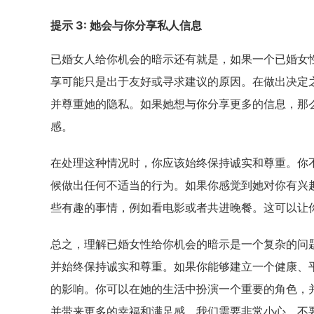
提示 3: 她会与你分享私人信息
已婚女人给你机会的暗示还有就是，如果一个已婚女
享可能只是出于友好或寻求建议的原因。在做出决定
并尊重她的隐私。如果她想与你分享更多的信息，那
感。
在处理这种情况时，你应该始终保持诚实和尊重。你
候做出任何不适当的行为。如果你感觉到她对你有兴
些有趣的事情，例如看电影或者共进晚餐。这可以让
总之，理解已婚女性给你机会的暗示是一个复杂的问
并始终保持诚实和尊重。如果你能够建立一个健康、
的影响。你可以在她的生活中扮演一个重要的角色，
并带来更多的幸福和满足感。我们需要非常小心，不