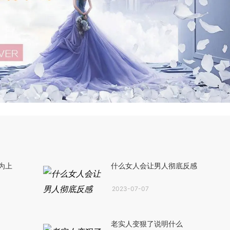
为上
什么女人会让男人彻底反感
2023-07-07
老实人变狠了说明什么