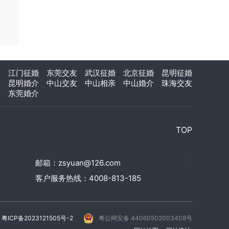
介
江门征婚
东莞交友
武汉征婚
北京征婚
昆明征婚
友
昆明婚介
中山交友
中山相亲
中山婚介
珠海交友
亲
东莞婚介
TOP
邮箱：zsyuan@126.com
客户服务热线：4008-813-185
粤ICP备2023121505号-2
粤公网安备 44060502003408号