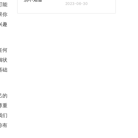
2023-06-30
可能
果你
兴趣
任何
姻状
基础
己的
尊重
我们
你有