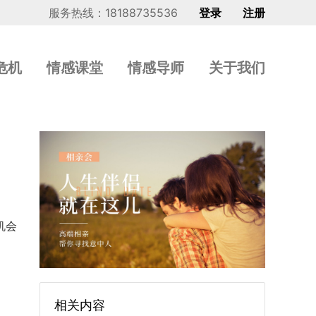
服务热线：18188735536
登录
注册
危机
情感课堂
情感导师
关于我们
机会
相关内容