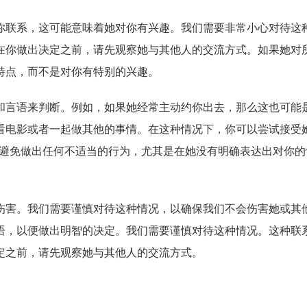
你联系，这可能意味着她对你有兴趣。我们需要非常小心对待这
在你做出决定之前，请先观察她与其他人的交流方式。如果她对
特点，而不是对你有特别的兴趣。
和言语来判断。例如，如果她经常主动约你出去，那么这也可能
看电影或者一起做其他的事情。在这种情况下，你可以尝试接受
避免做出任何不适当的行为，尤其是在她没有明确表达出对你的
伤害。我们需要谨慎对待这种情况，以确保我们不会伤害她或其
语，以便做出明智的决定。我们需要谨慎对待这种情况。这种联
定之前，请先观察她与其他人的交流方式。