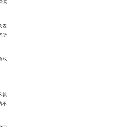
更深
长表
有所
勇敢
么就
情不