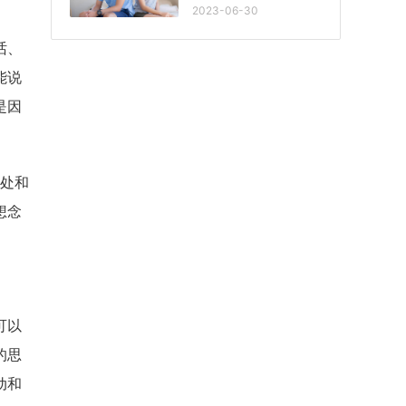
2023-06-30
话、
能说
是因
相处和
想念
可以
的思
动和