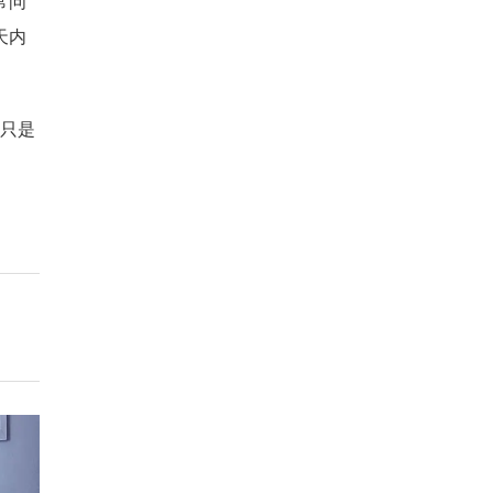
常问
天内
，只是