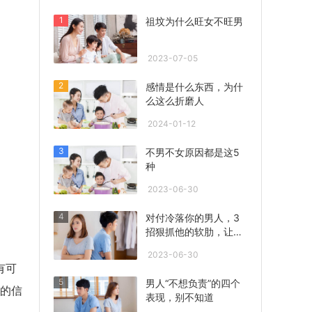
1
祖坟为什么旺女不旺男
2023-07-05
2
感情是什么东西，为什
么这么折磨人
2024-01-12
3
不男不女原因都是这5
种
2023-06-30
4
对付冷落你的男人，3
招狠抓他的软肋，让他
心急联系你！
2023-06-30
有可
5
男人“不想负责”的四个
你的信
表现，别不知道