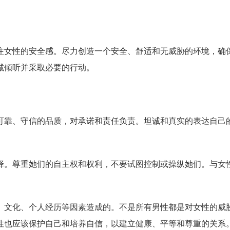
注女性的安全感。尽力创造一个安全、舒适和无威胁的环境，确
诚倾听并采取必要的行动。
可靠、守信的品质，对承诺和责任负责。坦诚和真实的表达自己
择。尊重她们的自主权和权利，不要试图控制或操纵她们。与女
、文化、个人经历等因素造成的。不是所有男性都是对女性的威
性也应该保护自己和培养自信，以建立健康、平等和尊重的关系