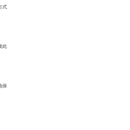
方式
彼此
地保