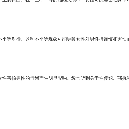
不平等对待。这种不平等现象可能导致女性对男性持谨慎和害怕
女性害怕男性的情绪产生明显影响。经常听到关于性侵犯、骚扰