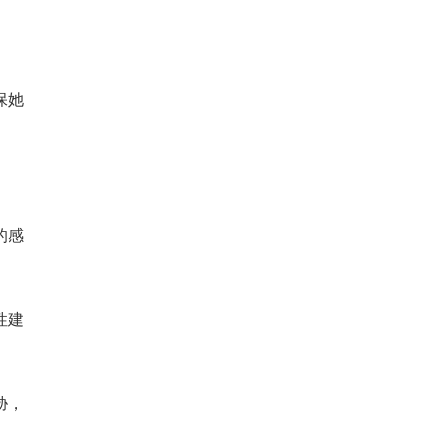
保她
的感
性建
胁，
。