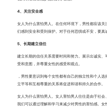
4、关注安全感
女人为什么害怕男人。在任何环境下，男性都应该关
们感到安全和受到保护。对于任何恐惧或不安，要真
5、长期建立信任
建立长期的信任关系需要时间和努力。展示出诚实、
受和意图，并尊重女性的感受和观点。
，男性要意识到每个女性都有自己的独立性和个人选
立平等和互相尊重的关系将促进和谐和持久的合作。
女人为什么害怕男人。女人害怕男人往往是由于社会
我们可以通过理解和学习来减少对男性的害怕感。女