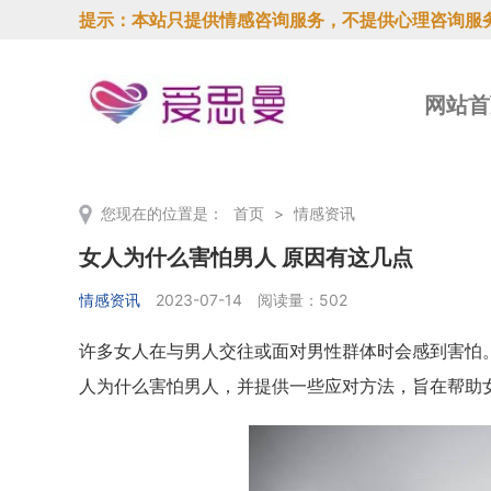
提示：本站只提供情感咨询服务，不提供心理咨询服
网站首
您现在的位置是：
首页
>
情感资讯
女人为什么害怕男人 原因有这几点
情感资讯
2023-07-14
阅读量：502
许多女人在与男人交往或面对男性群体时会感到害怕
人为什么害怕男人，并提供一些应对方法，旨在帮助