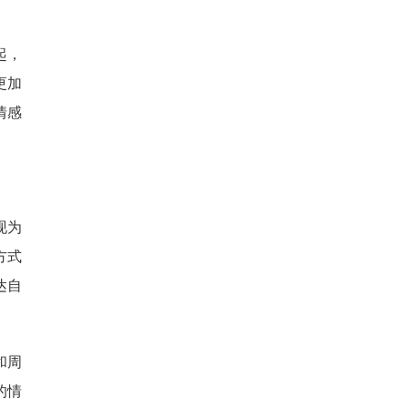
起，
更加
情感
现为
方式
达自
和周
的情