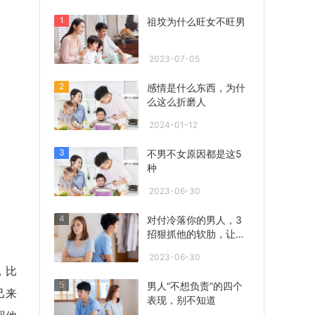
1
祖坟为什么旺女不旺男
2023-07-05
2
感情是什么东西，为什
么这么折磨人
2024-01-12
3
不男不女原因都是这5
种
2023-06-30
4
对付冷落你的男人，3
招狠抓他的软肋，让他
心急联系你！
2023-06-30
，比
5
男人“不想负责”的四个
己来
表现，别不知道