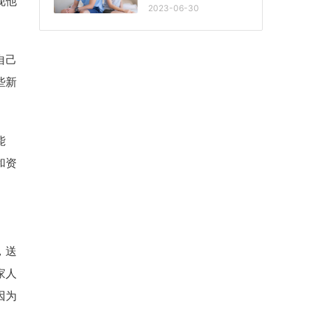
现他
2023-06-30
自己
些新
能
和资
，送
家人
因为