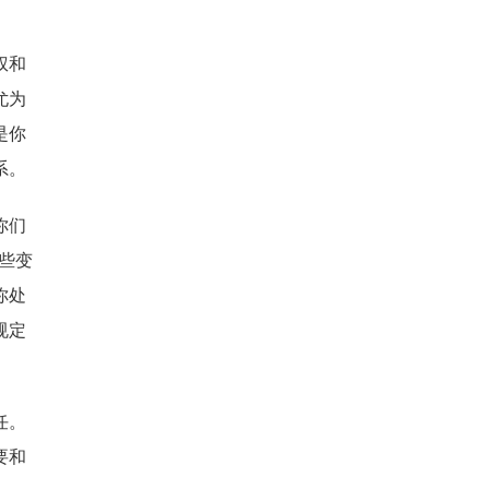
权和
尤为
是你
系。
你们
些变
你处
规定
任。
要和