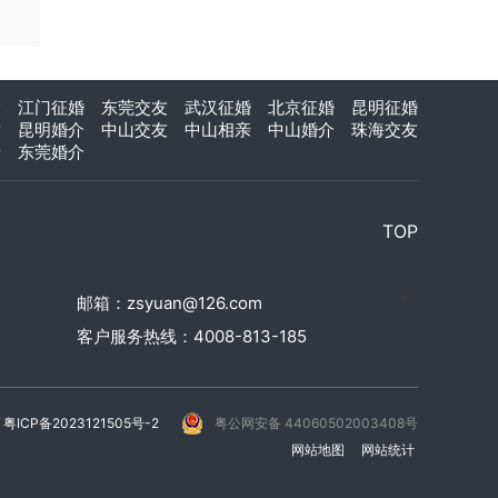
介
江门征婚
东莞交友
武汉征婚
北京征婚
昆明征婚
友
昆明婚介
中山交友
中山相亲
中山婚介
珠海交友
亲
东莞婚介
TOP
邮箱：zsyuan@126.com
客户服务热线：4008-813-185
粤ICP备2023121505号-2
粤公网安备 44060502003408号
网站地图
网站统计