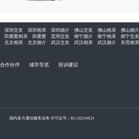
深圳交友
深圳相亲
深圳婚介
佛山交友
佛山相亲
佛山婚
田蜜蜜相亲
田蜜蜜
昆明交友
南宁婚介
南宁相亲
南宁交
北京相亲
北京婚介
武汉交友
武汉相亲
武汉婚介
东莞相
合作伙伴
城市导览
投诉建议
国内多方通信服务业务 许可证号：
B2-20234824