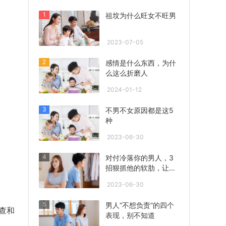
1
祖坟为什么旺女不旺男
2023-07-05
2
感情是什么东西，为什
么这么折磨人
2024-01-12
3
不男不女原因都是这5
种
2023-06-30
4
对付冷落你的男人，3
招狠抓他的软肋，让他
心急联系你！
2023-06-30
5
男人“不想负责”的四个
查和
表现，别不知道