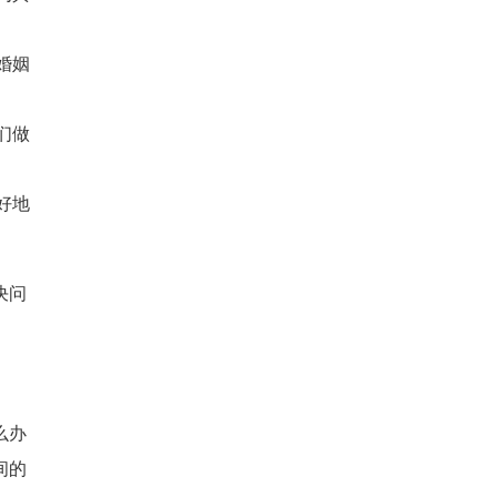
婚姻
们做
好地
决问
么办
间的