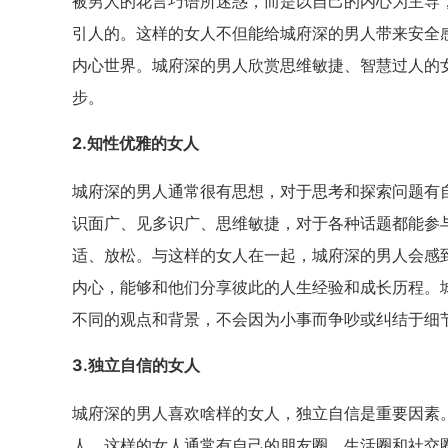
被男人的花言巧语所迷惑，而是以自己的内心为主导
引人的。这样的女人不但能给城府深的男人带来安全
内心世界。城府深的男人欣赏思维敏捷、智慧过人的
步。
2.知性优雅的女人
城府深的男人通常很有思想，对于思考和探索问题有
识面广、见多识广、思维敏捷，对于各种话题都能参
适、放松。与这样的女人在一起，城府深的男人会感
内心，能够和他们分享彼此的人生经验和成长历程。
不同的观点和背景，不会因为小事而争吵或纠结于细
3.独立自信的女人
城府深的男人喜欢啥样的女人，独立自信是重要因素
人。这样的女人通常有自己的朋友圈、生活圈和社交