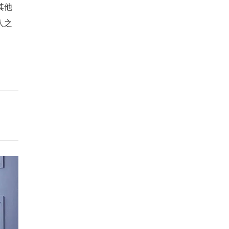
其他
人之