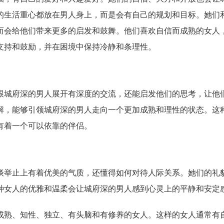
的生活重心都放在男人身上，而是会有自己的规划和目标。她们
而会给他们带来更多的启发和鼓舞。他们喜欢自信而成熟的女人
支持和鼓励，并在困境中保持冷静和条理性。
跟城府深的男人展开有深度的交流，还能启发他们的思考，让他
解，能够引领城府深的男人走向一个更加成熟和理性的状态。这
有着一个可以依靠的伴侣。
谈举止上有着优美的气质，还懂得如何对待人际关系。她们的礼
种女人的优雅和温柔会让城府深的男人感到心灵上的平静和安定
成熟、知性、独立、有头脑和有修养的女人。这样的女人通常有