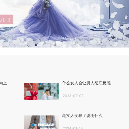
为上
什么女人会让男人彻底反感
2023-07-07
老实人变狠了说明什么
2024-01-18