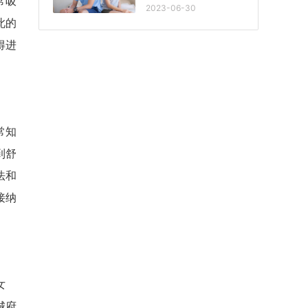
常吸
2023-06-30
此的
得进
常知
到舒
法和
接纳
女
城府