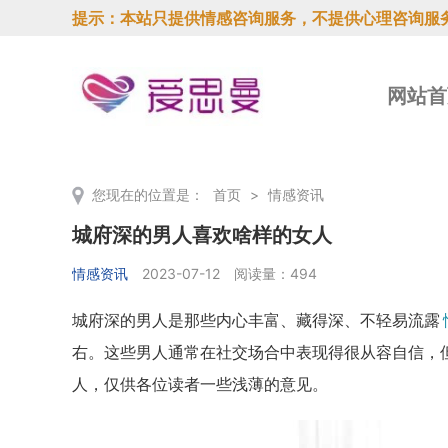
提示：本站只提供情感咨询服务，不提供心理咨询服
网站首
您现在的位置是：
首页
>
情感资讯
城府深的男人喜欢啥样的女人
情感资讯
2023-07-12
阅读量：494
城府深的男人是那些内心丰富、藏得深、不轻易流露
右。这些男人通常在社交场合中表现得很从容自信，
人，仅供各位读者一些浅薄的意见。