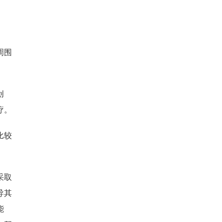
周围
。
创
疗。
比较
采取
导其
能