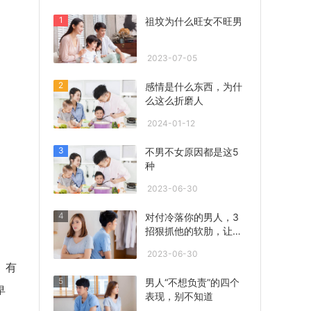
1
祖坟为什么旺女不旺男
2023-07-05
2
感情是什么东西，为什
么这么折磨人
2024-01-12
3
不男不女原因都是这5
种
2023-06-30
4
对付冷落你的男人，3
招狠抓他的软肋，让他
心急联系你！
2023-06-30
。有
5
男人“不想负责”的四个
卑
表现，别不知道