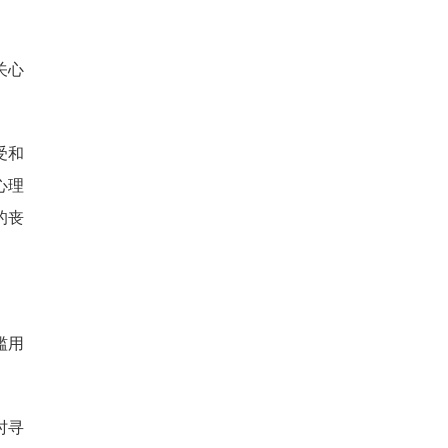
关心
受和
心理
的丧
滥用
时寻