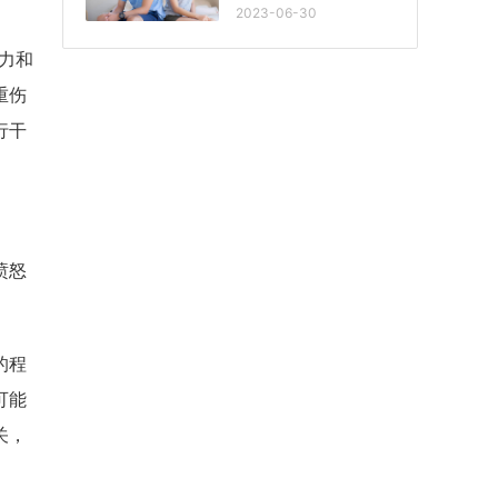
2023-06-30
力和
重伤
行干
愤怒
的程
可能
关，