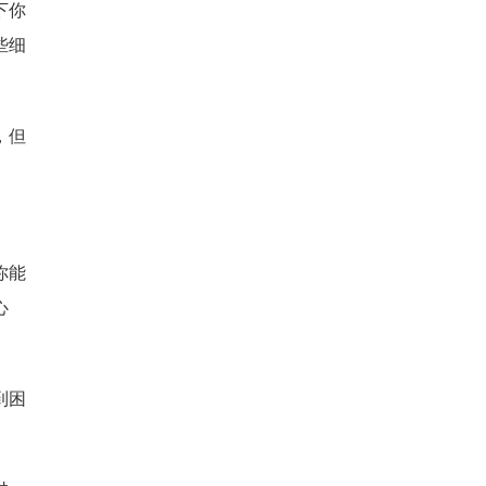
下你
些细
，但
你能
心
到困