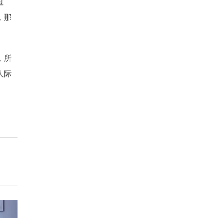
过
，那
，所
人际